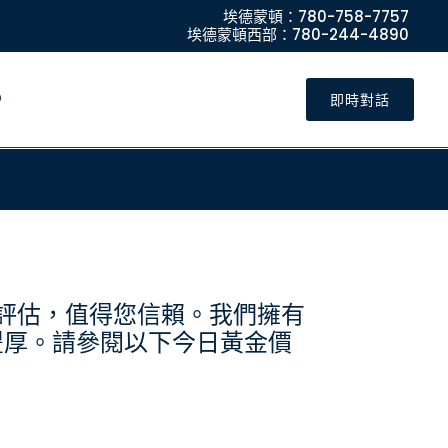
埃德蒙頓：780-758-7757
埃德蒙頓西部：780-244-4890
即時對話
明的評估，值得您信賴。我們擁有
豐厚。請參閱以下今日黃金價