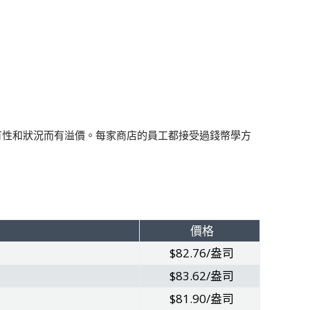
稀有性和狀況而有溢價。每家商店的員工都接受過錢幣學方
價格
$82.76/盎司
$83.62/盎司
$81.90/盎司