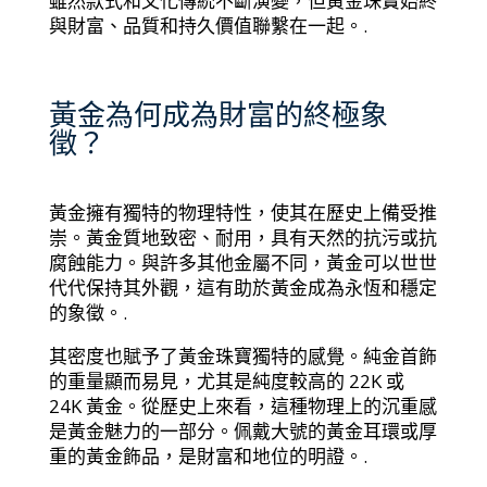
雖然款式和文化傳統不斷演變，但黃金珠寶始終
與財富、品質和持久價值聯繫在一起。.
黃金為何成為財富的終極象
徵？
黃金擁有獨特的物理特性，使其在歷史上備受推
崇。黃金質地致密、耐用，具有天然的抗污或抗
腐蝕能力。與許多其他金屬不同，黃金可以世世
代代保持其外觀，這有助於黃金成為永恆和穩定
的象徵。.
其密度也賦予了黃金珠寶獨特的感覺。純金首飾
的重量顯而易見，尤其是純度較高的 22K 或
24K 黃金。從歷史上來看，這種物理上的沉重感
是黃金魅力的一部分。佩戴大號的黃金耳環或厚
重的黃金飾品，是財富和地位的明證。.