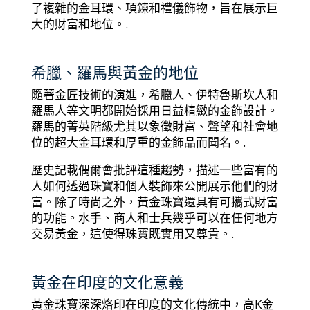
了複雜的金耳環、項鍊和禮儀飾物，旨在展示巨
大的財富和地位。.
希臘、羅馬與黃金的地位
隨著金匠技術的演進，希臘人、伊特魯斯坎人和
羅馬人等文明都開始採用日益精緻的金飾設計。
羅馬的菁英階級尤其以象徵財富、聲望和社會地
位的超大金耳環和厚重的金飾品而聞名。.
歷史記載偶爾會批評這種趨勢，描述一些富有的
人如何透過珠寶和個人裝飾來公開展示他們的財
富。除了時尚之外，黃金珠寶還具有可攜式財富
的功能。水手、商人和士兵幾乎可以在任何地方
交易黃金，這使得珠寶既實用又尊貴。.
黃金在印度的文化意義
黃金珠寶深深烙印在印度的文化傳統中，高K金